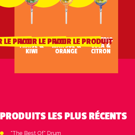
XXL TRIO
XXL TRIO
XXL TRIO
R LE PRODUIT
VOIR LE PRODUIT
VOIR LE PRODUIT
FRAISE &
MANGUE &
COLA &
KIWI
ORANGE
CITRON
PRODUITS LES PLUS RÉCENTS
"The Best Of" Drum