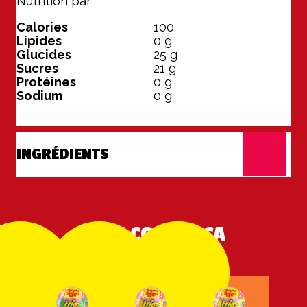
Nutrition par
1 Sucette (29 g)
Calories
100
Lipides
0
g
Glucides
25
g
Sucres
21
g
Protéines
0
g
Sodium
0
g
INGRÉDIENTS
PLUS COMME ÇA