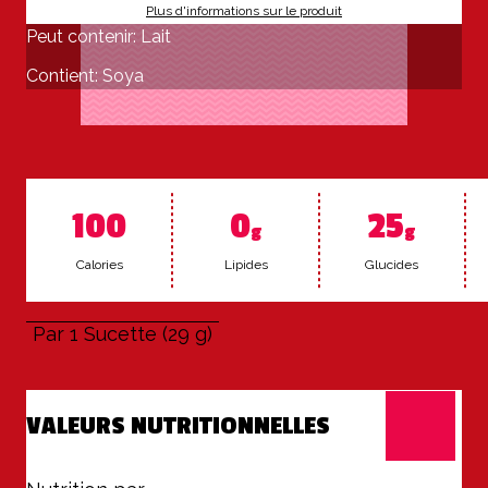
Plus d'informations sur le produit
Peut contenir: Lait
Contient: Soya
100
0
25
g
g
Ca­lo­ries
Li­pides
Glu­cides
Par 1 Sucette (29 g)
VALEURS NUTRITIONNELLES